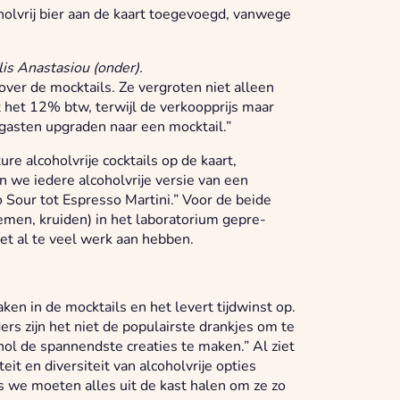
holvrij bier aan de kaart toegevoegd, vanwege
lis Anastasiou (onder).
ver de mocktails. Ze vergroten niet alleen
 het 12% btw, terwijl de verkoopprijs maar
t gasten upgraden naar een mocktail.”
re alcoholvrije cocktails op de kaart,
we iedere alcoholvrije versie van een
o Sour tot Espresso Martini.” Voor de beide
emen, kruiden) in het laboratorium gepre-
iet al te veel werk aan hebben.
ken in de mocktails en het levert tijdwinst op.
ers zijn het niet de populairste drankjes om te
l de spannendste creaties te maken.” Al ziet
eit en diversiteit van alcoholvrije opties
s we moeten alles uit de kast halen om ze zo