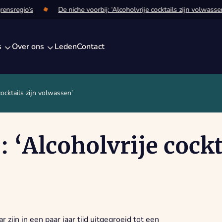
regio’s
De niche voorbij: ‘Alcoholvrije cocktails zijn volwassen’
s
Over ons
Leden
Contact
cocktails zijn volwassen’
: ‘Alcoholvrije cockt
r zijn in een paar jaar tijd uitgegroeid tot een