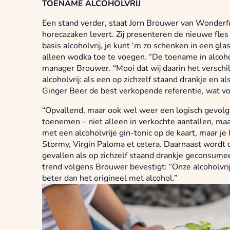
TOENAME ALCOHOLVRIJ
Een stand verder, staat Jorn Brouwer van Wonderfu
horecazaken levert. Zij presenteren de nieuwe fles 
basis alcoholvrij, je kunt ‘m zo schenken in een gl
alleen wodka toe te voegen. “De toename in alcoholv
manager Brouwer. “Mooi dat wij daarin het verschi
alcoholvrij: als een op zichzelf staand drankje en als
Ginger Beer de best verkopende referentie, wat voo
“Opvallend, maar ook wel weer een logisch gevolg 
toenemen – niet alleen in verkochte aantallen, ma
met een alcoholvrije gin-tonic op de kaart, maar je
Stormy, Virgin Paloma et cetera. Daarnaast wordt
gevallen als op zichzelf staand drankje geconsume
trend volgens Brouwer bevestigt: “Onze alcoholvri
beter dan het origineel met alcohol.”