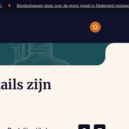
Boodschappen doen over de grens groeit in Nederland gestaag do
ails zijn