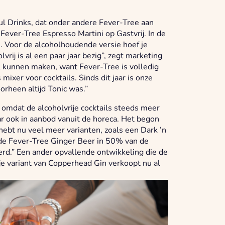
l Drinks, dat onder andere Fever-Tree aan
Fever-Tree Espresso Martini op Gastvrij. In de
as. Voor de alcoholhoudende versie hoef je
rij is al een paar jaar bezig”, zegt marketing
l kunnen maken, want Fever-Tree is volledig
 mixer voor cocktails. Sinds dit jaar is onze
rheen altijd Tonic was.”
omdat de alcoholvrije cocktails steeds meer
ar ook in aanbod vanuit de horeca. Het begon
 hebt nu veel meer varianten, zoals een Dark ’n
 de Fever-Tree Ginger Beer in 50% van de
erd.” Een ander opvallende ontwikkeling die de
je variant van Copperhead Gin verkoopt nu al