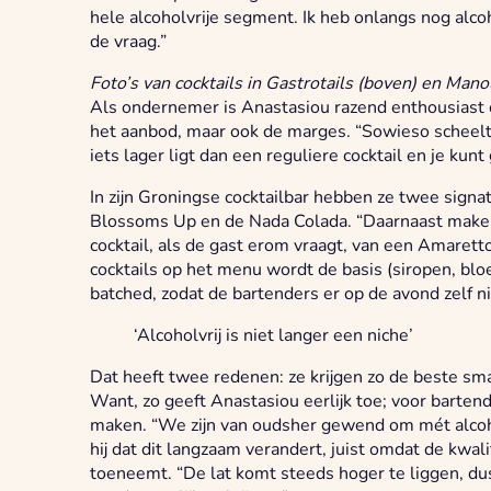
hele alcoholvrije segment. Ik heb onlangs nog alco
de vraag.”
Foto’s van cocktails in Gastrotails (boven) en Mano
Als ondernemer is Anastasiou razend enthousiast o
het aanbod, maar ook de marges. “Sowieso scheelt
iets lager ligt dan een reguliere cocktail en je kun
In zijn Groningse cocktailbar hebben ze twee signatu
Blossoms Up en de Nada Colada. “Daarnaast maken 
cocktail, als de gast erom vraagt, van een Amarett
cocktails op het menu wordt de basis (siropen, blo
batched, zodat de bartenders er op de avond zelf n
‘Alcoholvrij is niet langer een niche’
Dat heeft twee redenen: ze krijgen zo de beste sma
Want, zo geeft Anastasiou eerlijk toe; voor bartend
maken. “We zijn van oudsher gewend om mét alcoho
hij dat dit langzaam verandert, juist omdat de kwalit
toeneemt. “De lat komt steeds hoger te liggen, du