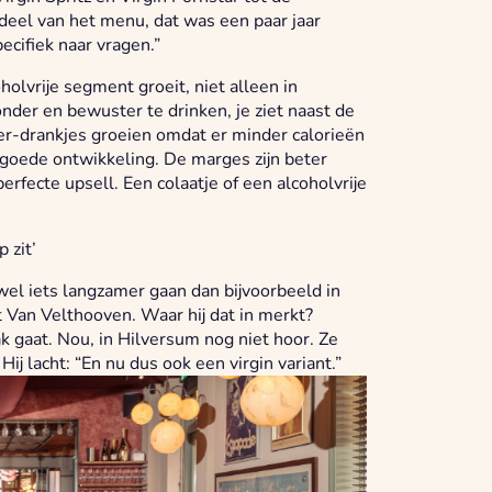
rdeel van het menu, dat was een paar jaar
cifiek naar vragen.”
holvrije segment groeit, niet alleen in
onder en bewuster te drinken, je ziet naast de
lzer-drankjes groeien omdat er minder calorieën
n goede ontwikkeling. De marges zijn beter
perfecte upsell. Een colaatje of een alcoholvrije
 zit’
wel iets langzamer gaan dan bijvoorbeeld in
 Van Velthooven. Waar hij dat in merkt?
k gaat. Nou, in Hilversum nog niet hoor. Ze
ij lacht: “En nu dus ook een virgin variant.”