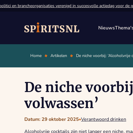
ci en brancheorganisaties verenigd in succesvolle actiedag voor de grens
Nieuws
Thema'
Home
Artikelen
De niche voorbij: ‘Alcoholvrije 
De niche voorbij
volwassen’
Datum: 29 oktober 2025
Verantwoord drinken
Alcoholvrije cocktails zijn niet langer een niche, maa