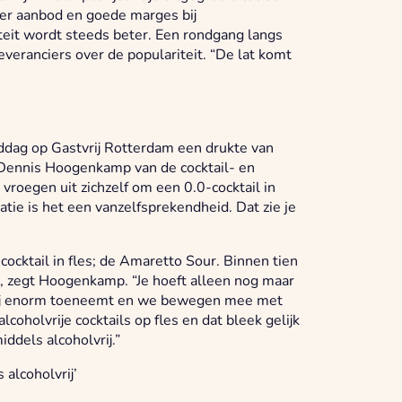
eer aanbod en goede marges bij
teit wordt steeds beter. Een rondgang langs
everanciers over de populariteit. “De lat komt
ddag op Gastvrij Rotterdam een drukte van
s Dennis Hoogenkamp van de cocktail- en
vroegen uit zichzelf om een 0.0-cocktail in
tie is het een vanzelfsprekendheid. Dat zie je
cocktail in fles; de Amaretto Sour. Binnen tien
s, zegt Hoogenkamp. “Je hoeft alleen nog maar
vrij enorm toeneemt en we bewegen mee met
coholvrije cocktails op fles en dat bleek gelijk
iddels alcoholvrij.”
 alcoholvrij’