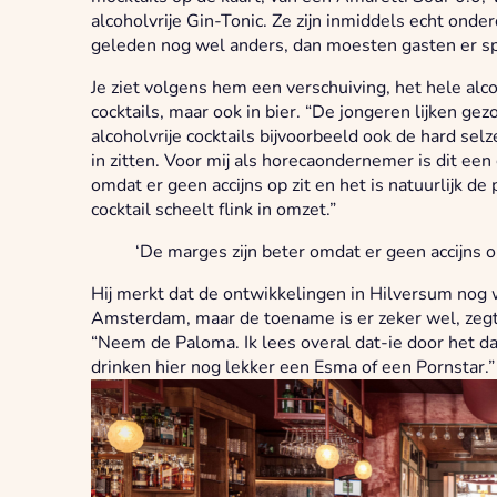
alcoholvrije Gin-Tonic. Ze zijn inmiddels echt onde
geleden nog wel anders, dan moesten gasten er spe
Je ziet volgens hem een verschuiving, het hele alco
cocktails, maar ook in bier. “De jongeren lijken gez
alcoholvrije cocktails bijvoorbeeld ook de hard se
in zitten. Voor mij als horecaondernemer is dit ee
omdat er geen accijns op zit en het is natuurlijk de 
cocktail scheelt flink in omzet.”
‘De marges zijn beter omdat er geen accijns op
Hij merkt dat de ontwikkelingen in Hilversum nog 
Amsterdam, maar de toename is er zeker wel, zegt
“Neem de Paloma. Ik lees overal dat-ie door het da
drinken hier nog lekker een Esma of een Pornstar.” H