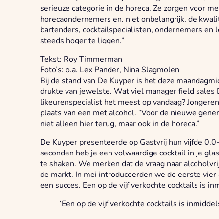
serieuze categorie in de horeca. Ze zorgen voor m
horecaondernemers en, niet onbelangrijk, de kwali
bartenders, cocktailspecialisten, ondernemers en l
steeds hoger te liggen.”
Tekst: Roy Timmerman
Foto’s: o.a. Lex Pander, Nina Slagmolen
Bij de stand van De Kuyper is het deze maandagmi
drukte van jewelste. Wat viel manager field sale
likeurenspecialist het meest op vandaag? Jongeren 
plaats van een met alcohol. “Voor de nieuwe genera
niet alleen hier terug, maar ook in de horeca.”
De Kuyper presenteerde op Gastvrij hun vijfde 0.0-
seconden heb je een volwaardige cocktail in je gla
te shaken. We merken dat de vraag naar alcohol
de markt. In mei introduceerden we de eerste vier al
een succes. Een op de vijf verkochte cocktails is inm
‘Een op de vijf verkochte cocktails is inmiddels