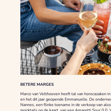
BETERE MARGES
Marco van Velthooven heeft tal van horecazaken 
en het dit jaar geopende Emmanuelle. De onderne
Nannes, een flinke toename in de verkoop van alco
mocktails op de kaart, van een Amaretti Sour 0.0, V