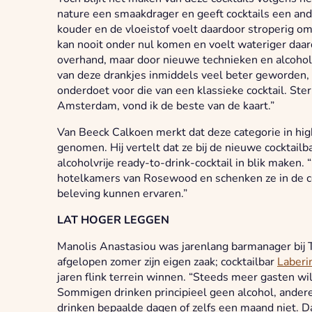
nature een smaakdrager en geeft cocktails een and
kouder en de vloeistof voelt daardoor stroperig om
kan nooit onder nul komen en voelt wateriger daar
overhand, maar door nieuwe technieken en alcoholvri
van deze drankjes inmiddels veel beter geworden,
onderdoet voor die van een klassieke cocktail. Sterke
Amsterdam, vond ik de beste van de kaart.”
Van Beeck Calkoen merkt dat deze categorie in hig
genomen. Hij vertelt dat ze bij de nieuwe cocktai
alcoholvrije ready-to-drink-cocktail in blik maken. 
hotelkamers van Rosewood en schenken ze in de co
beleving kunnen ervaren.”
LAT HOGER LEGGEN
Manolis Anastasiou was jarenlang barmanager bij
afgelopen zomer zijn eigen zaak; cocktailbar
Laberi
jaren flink terrein winnen. “Steeds meer gasten wil
Sommigen drinken principieel geen alcohol, ande
drinken bepaalde dagen of zelfs een maand niet. Dat