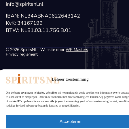
info@spiritsnl.nl
IBAN: NL34ABNA0622643142
KvK: 34167199
BTW: NL81.03.11.756.B.01
© 2026 SpiritsNL
Website door
WP Masters
Privacy reglement
Beheer toestemming
Om de beste ervaringen te bieden, gebruiken wij technologieën zoals cookies om informatie over je appara
te slaan en/of te raadplegen. Door in te stemmen met deze technologieën kunnen wij gegevens zoals surfge
of unieke ID's op deze site verwerken. Als je geen toestemming geeft of uw toestemming intrekt, kan dit e
nadelige invloed hebben op bepaalde functies en mogelijkheden.
Accepteren