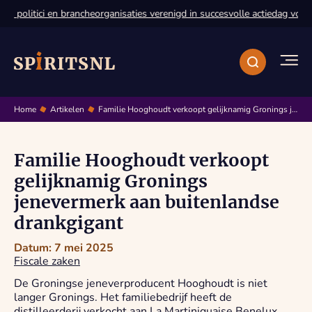
, politici en brancheorganisaties verenigd in succesvolle actiedag voor 
Home
Artikelen
Familie Hooghoudt verkoopt gelijknamig Gronings jenevermerk aan buitenlandse drankgigant
Familie Hooghoudt verkoopt
gelijknamig Gronings
jenevermerk aan buitenlandse
drankgigant
Datum: 7 mei 2025
Fiscale zaken
De Groningse jeneverproducent Hooghoudt is niet
langer Gronings. Het familiebedrijf heeft de
distilleerderij verkocht aan La Martiniquaise Benelux,