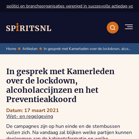
 politici en brancheorganisaties verenigd in succesvolle actiedag voor d
Home
Artikelen
In gesprek met Kamerleden over de lockdown, alcoholaccijnzen en het Preventieakkoord
In gesprek met Kamerleden
over de lockdown,
alcoholaccijnzen en het
Preventieakkoord
Datum: 17 maart 2021
Wet- en regelgeving
De campagnes zijn op hun einde en de stembussen
vullen zich. Na vandaag zal blijken welke partijen kunnen
deelnemen aan de kabinetsformatie en welke