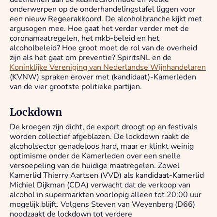
onderwerpen op de onderhandelingstafel liggen voor
een nieuw Regeerakkoord. De alcoholbranche kijkt met
argusogen mee. Hoe gaat het verder verder met de
coronamaatregelen, het mkb-beleid en het
alcoholbeleid? Hoe groot moet de rol van de overheid
zijn als het gaat om preventie? SpiritsNL en de
Koninklijke Vereniging van Nederlandse Wijnhandelaren
(KVNW) spraken erover met (kandidaat)-Kamerleden
van de vier grootste politieke partijen.
Lockdown
De kroegen zijn dicht, de export droogt op en festivals
worden collectief afgeblazen. De lockdown raakt de
alcoholsector genadeloos hard, maar er klinkt weinig
optimisme onder de Kamerleden over een snelle
versoepeling van de huidige maatregelen. Zowel
Kamerlid Thierry Aartsen (VVD) als kandidaat-Kamerlid
Michiel Dijkman (CDA) verwacht dat de verkoop van
alcohol in supermarkten voorlopig alleen tot 20:00 uur
mogelijk blijft. Volgens Steven van Weyenberg (D66)
noodzaakt de lockdown tot verdere