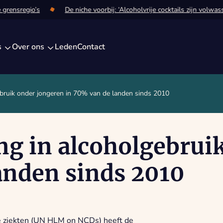
rensregio’s
De niche voorbij: ‘Alcoholvrije cocktails zijn volwasse
s
Over ons
Leden
Contact
ebruik onder jongeren in 70% van de landen sinds 2010
ng in alcoholgebrui
anden sinds 2010
re ziekten (UN HLM on NCDs) heeft de