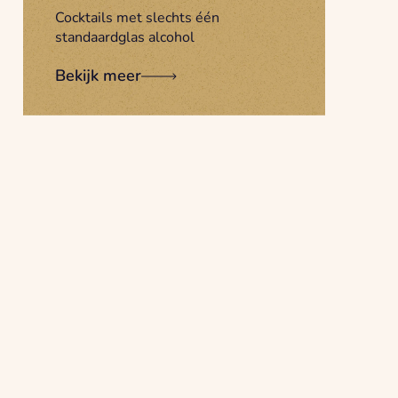
Cocktails met slechts één
standaardglas alcohol
Bekijk meer