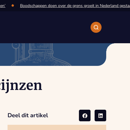
n’
Boodschappen doen over de grens groeit in Nederland gestaa
cijnzen
Deel dit artikel