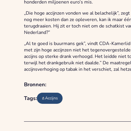
honderden miljoenen euro’s mis.
„Die hoge accijnzen vonden we al belachelijk”, zegt
nog meer kosten dan ze opleveren, kan ik maar één
terugdraaien. Hij zit er toch niet om de schatkist 
Nederland?”
„Al te goed is buurmans gek”, vindt CDA-Kamerlid O
met zijn hoge accijnzen niet het tegenovergesteld
accijns op sterke drank verhoogd. Het leidde niet 
terwijl het drankgebruik niet daalde.” De maatrege
accijnsverhoging op tabak in het verschiet, zal het
Bronnen:
Tags:
Accijns