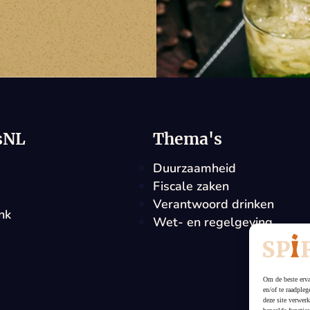
tsNL
Thema's
Duurzaamheid
Fiscale zaken
s
Verantwoord drinken
nk
Wet- en regelgeving
Om de beste erva
en/of te raadple
deze site verwer