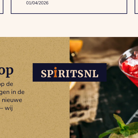
01/04/2026
op
op de
gen in de
n nieuwe
– wij