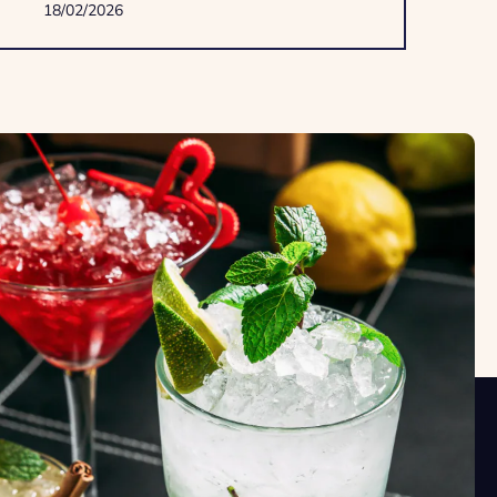
niet uit te leggen’’
18/02/2026