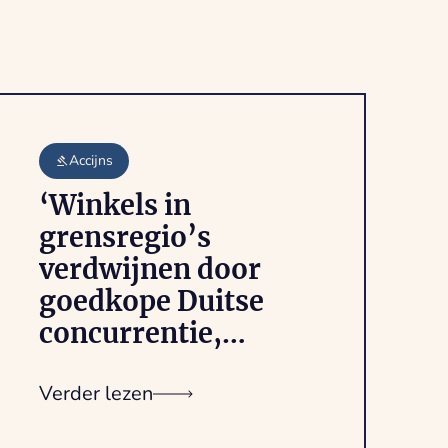
Accijns
‘Winkels in
grensregio’s
verdwijnen door
goedkope Duitse
concurrentie,
ondernemers slaan
alarm:
Verder lezen
‘Prijsverschillen