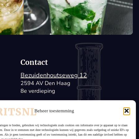
Contact
Bezuidenhoutseweg 12
2594 AV Den Haag
8e verdieping
info@spiritsnl.nl
Beheer toestemming
IBAN: NL34ABNA0622643142
KvK: 34167199
ringen te bieden, gebruiken wij technologieën zoals cookies om informatie over je apparaat op te slaan
gen. Door in te stemmen met deze technologieën kunnen wij gegevens zoals surfgedrag of unieke ID's op
BTW: NL81.03.11.756.B.01
ken. Als je geen toestemming geeft of uw toestemming intrekt, kan dit een nadelige invloed hebben op