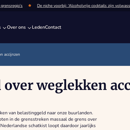
rensregio’s
De niche voorbij: ‘Alcoholvrije cocktails zijn volwasse
s
Over ons
Leden
Contact
n accijnzen
d over weglekken ac
kken van belastinggeld naar onze buurlanden.
oten in de grensstreken massaal de grens over
Nederlandse schatkist loopt daardoor jaarlijks